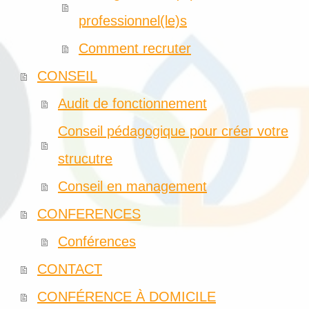
professionnel(le)s
Comment recruter
CONSEIL
Audit de fonctionnement
Conseil pédagogique pour créer votre
strucutre
Conseil en management
CONFERENCES
Conférences
CONTACT
CONFÉRENCE À DOMICILE